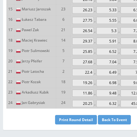
15
Mariusz Jaroszak
23
,
,
16
Łukasz Tabara
6
,
,
17
Pawel Zak
21
,
,
18
Maciej Krawiec
14
,
,
19
Piotr Sulimowski
5
,
,
20
Jerzy Pfeifer
7
,
,
21
Piotr Latocha
2
,
,
22
Piotr Kozak
18
,
,
23
Arkadiusz Kubik
19
,
,
24
Jan Gabrysiak
24
,
,