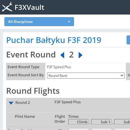
F3XVault
All Disciplines
Puchar Bałtyku F3F 2019
Event Round
2
Event Round Type
F3F Speed Plus
Event Round Sort By
I
Round Flights
F3F Speed Plus
Round 2
Pilot Name
Flight
Times
Order
,
,