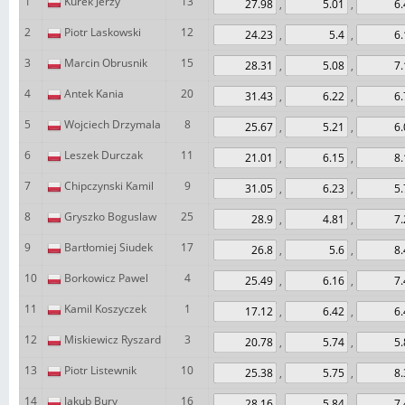
1
Kurek Jerzy
13
,
,
2
Piotr Laskowski
12
,
,
3
Marcin Obrusnik
15
,
,
4
Antek Kania
20
,
,
5
Wojciech Drzymala
8
,
,
6
Leszek Durczak
11
,
,
7
Chipczynski Kamil
9
,
,
8
Gryszko Boguslaw
25
,
,
9
Bartłomiej Siudek
17
,
,
10
Borkowicz Pawel
4
,
,
11
Kamil Koszyczek
1
,
,
12
Miskiewicz Ryszard
3
,
,
13
Piotr Listewnik
10
,
,
14
Jakub Bury
16
,
,